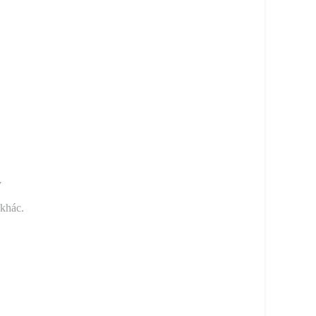
y
 khác.