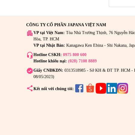
CÔNG TY CỔ PHẦN JAPANA VIỆT NAM
apartment
VP tại Việt Nam:
Tòa Nhà Trường Thịnh, 76 Nguyễn Há
Hòa, TP. HCM
VP tại Nhật Bản:
Kanagawa Ken Ebina - Shi Nakana, Jap
headset_mic
Hotline CSKH:
0975 800 600
Hotline khiếu nại:
(028) 7108 8889
verified
Giấy CNĐKDN:
0313518985 - Sở KH & ĐT TP. HCM - 
08/05/2023)
share
Kết nối với chúng tôi: