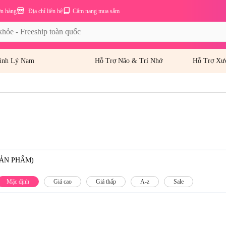
ơn hàng
Địa chỉ liên hệ
Cẩm nang mua sắm
inh Lý Nam
Hỗ Trợ Não & Trí Nhớ
Hỗ Trợ Xư
SẢN PHẨM)
Mặc định
Giá cao
Giá thấp
A-z
Sale