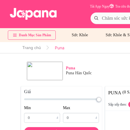
Tải App Ngay
Tra cứu đ
Sức Khỏe
Sức Khỏe & S
Danh Mục Sản Phẩm
Puna
Trang chủ
Puna
Puna Hàn Quốc
Giá
(0 
PUNA
Sắp xếp theo:
Min
Max
đ
đ