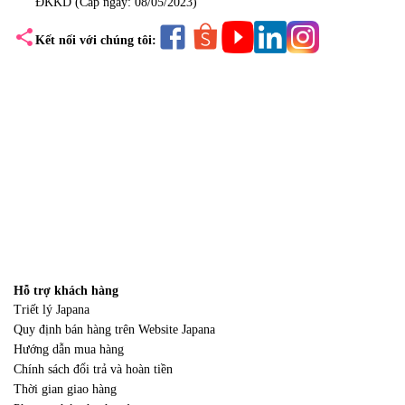
ĐKKD (Cấp ngày: 08/05/2023)
share
Kết nối với chúng tôi:
Hỗ trợ khách hàng
Triết lý Japana
Quy định bán hàng trên Website Japana
Hướng dẫn mua hàng
Chính sách đổi trả và hoàn tiền
Thời gian giao hàng