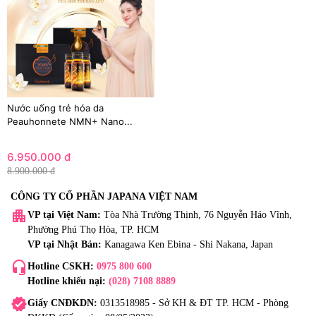
Nước uống trẻ hóa da
Peauhonnete NMN+ Nano...
6.950.000 đ
8.900.000 đ
CÔNG TY CỔ PHẦN JAPANA VIỆT NAM
apartment
VP tại Việt Nam:
Tòa Nhà Trường Thịnh, 76 Nguyễn Háo Vĩnh,
Phường Phú Thọ Hòa, TP. HCM
VP tại Nhật Bản:
Kanagawa Ken Ebina - Shi Nakana, Japan
headset_mic
Hotline CSKH:
0975 800 600
Hotline khiếu nại:
(028) 7108 8889
verified
Giấy CNĐKDN:
0313518985 - Sở KH & ĐT TP. HCM - Phòng