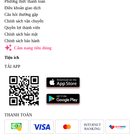
Phương thức thanh toán
Điều khoản giao dịch
Câu hỏi thường gặp
Chính sách vận chuyển
Quyền lợi thành viên
Chính sách bảo mật
Chính sách bảo hành
auto_awesome
Cẩm nang tiêu dùng
Tiện ích
TẢI APP
THANH TOÁN