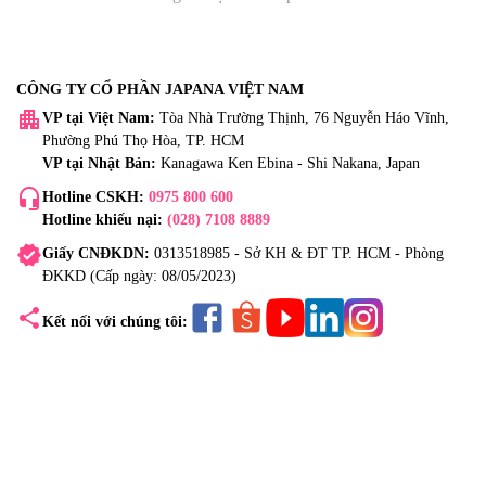
CÔNG TY CỔ PHẦN JAPANA VIỆT NAM
apartment
VP tại Việt Nam:
Tòa Nhà Trường Thịnh, 76 Nguyễn Háo Vĩnh,
Phường Phú Thọ Hòa, TP. HCM
VP tại Nhật Bản:
Kanagawa Ken Ebina - Shi Nakana, Japan
headset_mic
Hotline CSKH:
0975 800 600
Hotline khiếu nại:
(028) 7108 8889
verified
Giấy CNĐKDN:
0313518985 - Sở KH & ĐT TP. HCM - Phòng
ĐKKD (Cấp ngày: 08/05/2023)
share
Kết nối với chúng tôi: