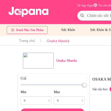
Tải App Ngay
Tra cứu đ
Sức Khỏe
Sức Khỏe & S
Danh Mục Sản Phẩm
Osaka Maeda
Trang chủ
Osaka Maeda
Giá
OSAKA 
Sắp xếp theo:
Min
Max
đ
đ