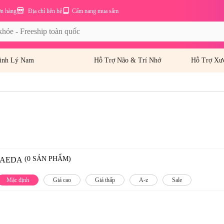
ơn hàng
Địa chỉ liên hệ
Cẩm nang mua sắm
inh Lý Nam
Hỗ Trợ Não & Trí Nhớ
Hỗ Trợ Xư
(0 SẢN PHẨM)
MAEDA
Mặc định
Giá cao
Giá thấp
A-z
Sale