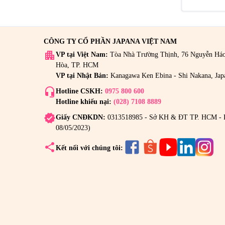
CÔNG TY CỔ PHẦN JAPANA VIỆT NAM
apartment
VP tại Việt Nam:
Tòa Nhà Trường Thịnh, 76 Nguyễn Há
Hòa, TP. HCM
VP tại Nhật Bản:
Kanagawa Ken Ebina - Shi Nakana, Jap
headset_mic
Hotline CSKH:
0975 800 600
Hotline khiếu nại:
(028) 7108 8889
verified
Giấy CNĐKDN:
0313518985 - Sở KH & ĐT TP. HCM - 
08/05/2023)
share
Kết nối với chúng tôi: