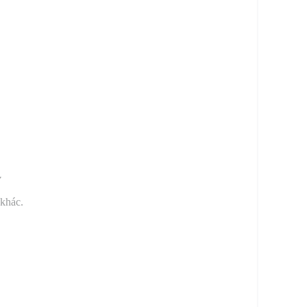
y
 khác.