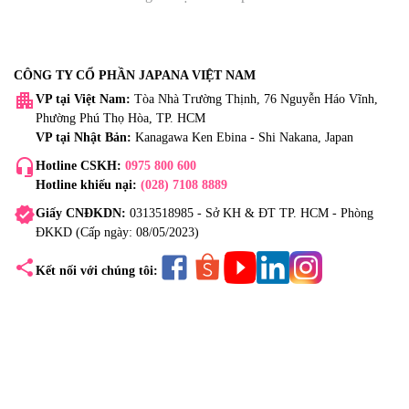
CÔNG TY CỔ PHẦN JAPANA VIỆT NAM
apartment
VP tại Việt Nam:
Tòa Nhà Trường Thịnh, 76 Nguyễn Háo Vĩnh,
Phường Phú Thọ Hòa, TP. HCM
VP tại Nhật Bản:
Kanagawa Ken Ebina - Shi Nakana, Japan
headset_mic
Hotline CSKH:
0975 800 600
Hotline khiếu nại:
(028) 7108 8889
verified
Giấy CNĐKDN:
0313518985 - Sở KH & ĐT TP. HCM - Phòng
ĐKKD (Cấp ngày: 08/05/2023)
share
Kết nối với chúng tôi: