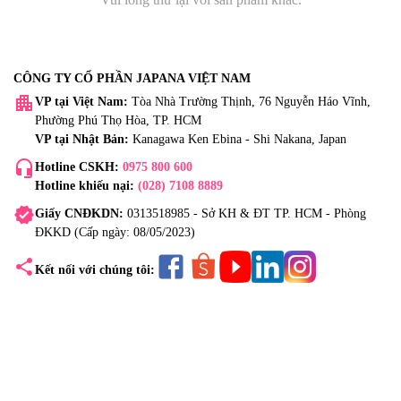
CÔNG TY CỔ PHẦN JAPANA VIỆT NAM
apartment
VP tại Việt Nam:
Tòa Nhà Trường Thịnh, 76 Nguyễn Háo Vĩnh,
Phường Phú Thọ Hòa, TP. HCM
VP tại Nhật Bản:
Kanagawa Ken Ebina - Shi Nakana, Japan
headset_mic
Hotline CSKH:
0975 800 600
Hotline khiếu nại:
(028) 7108 8889
verified
Giấy CNĐKDN:
0313518985 - Sở KH & ĐT TP. HCM - Phòng
ĐKKD (Cấp ngày: 08/05/2023)
share
Kết nối với chúng tôi: