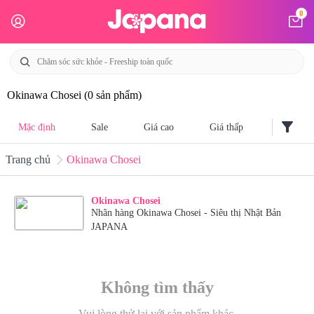
0
Okinawa Chosei
(0 sản phẩm)
filter_alt
Mặc định
Sale
Giá cao
Giá thấp
Trang chủ
Okinawa Chosei
Okinawa Chosei
Nhãn hàng Okinawa Chosei - Siêu thị Nhật Bản
JAPANA
Không tìm thấy
Vui lòng thử lại với sản phẩm khác.