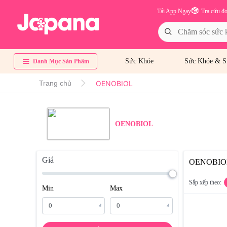
Tải App Ngay
Tra cứu đ
Sức Khỏe
Sức Khỏe & S
Danh Mục Sản Phẩm
OENOBIOL
Trang chủ
OENOBIOL
Giá
OENOBIO
Sắp xếp theo:
Min
Max
đ
đ