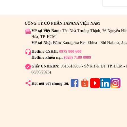
CÔNG TY CỔ PHẦN JAPANA VIỆT NAM
apartment
VP tại Việt Nam:
Tòa Nhà Trường Thịnh, 76 Nguyễn Há
Hòa, TP. HCM
VP tại Nhật Bản:
Kanagawa Ken Ebina - Shi Nakana, Jap
headset_mic
Hotline CSKH:
0975 800 600
Hotline khiếu nại:
(028) 7108 8889
verified
Giấy CNĐKDN:
0313518985 - Sở KH & ĐT TP. HCM - 
08/05/2023)
share
Kết nối với chúng tôi: