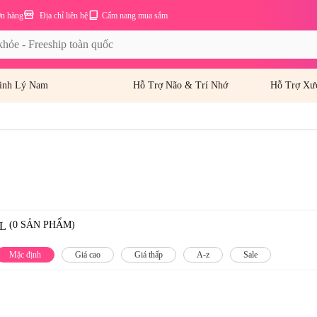
ơn hàng
Địa chỉ liên hệ
Cẩm nang mua sắm
inh Lý Nam
Hỗ Trợ Não & Trí Nhớ
Hỗ Trợ Xư
(0 SẢN PHẨM)
L
Mặc định
Giá cao
Giá thấp
A-z
Sale