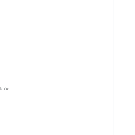
y
 khác.