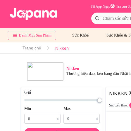
Tải App Ngay
Tra cứu đ
Sức Khỏe
Sức Khỏe & S
Danh Mục Sản Phẩm
Nikken
Trang chủ
Nikken
Thương hiệu dao, kéo hàng đầu Nhật B
Giá
(
NIKKEN
Sắp xếp theo:
Min
Max
đ
đ