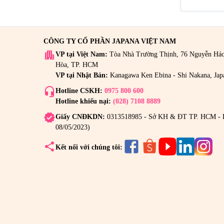
CÔNG TY CỔ PHẦN JAPANA VIỆT NAM
apartment
VP tại Việt Nam:
Tòa Nhà Trường Thịnh, 76 Nguyễn Há
Hòa, TP. HCM
VP tại Nhật Bản:
Kanagawa Ken Ebina - Shi Nakana, Jap
headset_mic
Hotline CSKH:
0975 800 600
Hotline khiếu nại:
(028) 7108 8889
verified
Giấy CNĐKDN:
0313518985 - Sở KH & ĐT TP. HCM - 
08/05/2023)
share
Kết nối với chúng tôi: