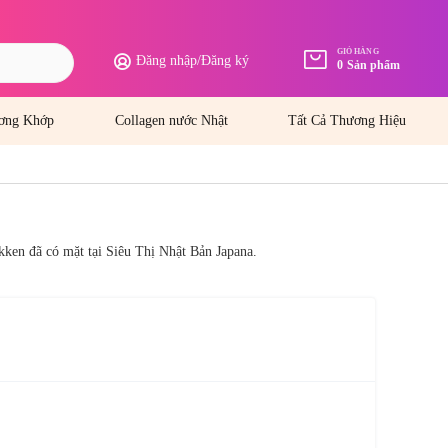
GIỎ HÀNG
Đăng nhập
/
Đăng ký
0
Sản phẩm
ơng Khớp
Collagen nước Nhật
Tất Cả Thương Hiệu
ken đã có mặt tại Siêu Thị Nhật Bản Japana.