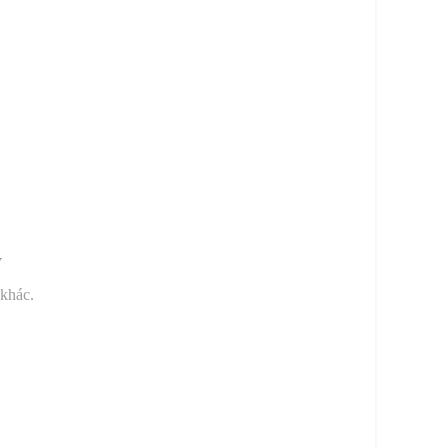
y
 khác.