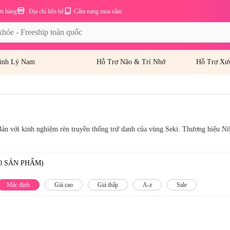
ơn hàng
Địa chỉ liên hệ
Cẩm nang mua sắm
inh Lý Nam
Hỗ Trợ Não & Trí Nhớ
Hỗ Trợ Xư
ản với kinh nghiệm rèn truyền thống trứ danh của vùng Seki. Thương hiệu Nik
0 SẢN PHẨM)
Mặc định
Giá cao
Giá thấp
A-z
Sale