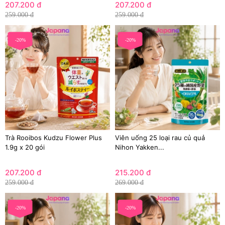
207.200 đ
207.200 đ
259.000 đ
259.000 đ
-20%
-20%
Trà Rooibos Kudzu Flower Plus
Viên uống 25 loại rau củ quả
1.9g x 20 gói
Nihon Yakken...
207.200 đ
215.200 đ
259.000 đ
269.000 đ
-20%
-20%