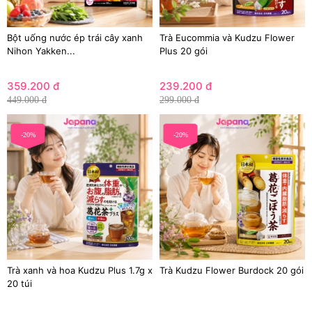
Bột uống nước ép trái cây xanh
Trà Eucommia và Kudzu Flower
Nihon Yakken...
Plus 20 gói
359.200 đ
239.200 đ
449.000 đ
299.000 đ
-20%
-20%
Trà xanh và hoa Kudzu Plus 1.7g x
Trà Kudzu Flower Burdock 20 gói
20 túi