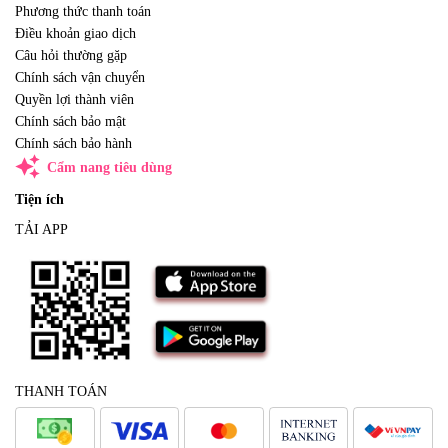
Phương thức thanh toán
Điều khoản giao dịch
Câu hỏi thường gặp
Chính sách vận chuyển
Quyền lợi thành viên
Chính sách bảo mật
Chính sách bảo hành
auto_awesome
Cẩm nang tiêu dùng
Tiện ích
TẢI APP
THANH TOÁN