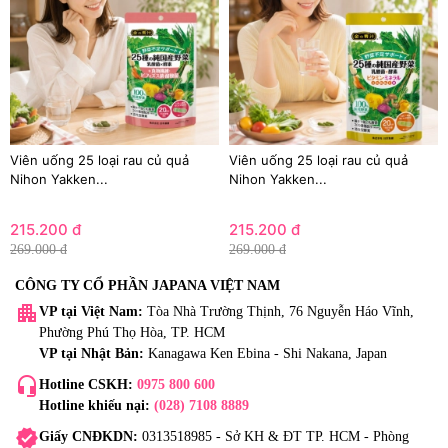
Viên uống 25 loại rau củ quả
Viên uống 25 loại rau củ quả
Nihon Yakken...
Nihon Yakken...
215.200 đ
215.200 đ
269.000 đ
269.000 đ
CÔNG TY CỔ PHẦN JAPANA VIỆT NAM
apartment
VP tại Việt Nam:
Tòa Nhà Trường Thịnh, 76 Nguyễn Háo Vĩnh,
Phường Phú Thọ Hòa, TP. HCM
VP tại Nhật Bản:
Kanagawa Ken Ebina - Shi Nakana, Japan
headset_mic
Hotline CSKH:
0975 800 600
Hotline khiếu nại:
(028) 7108 8889
verified
Giấy CNĐKDN:
0313518985 - Sở KH & ĐT TP. HCM - Phòng