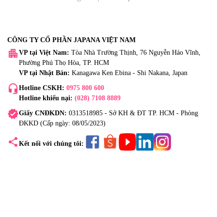
CÔNG TY CỔ PHẦN JAPANA VIỆT NAM
apartment
VP tại Việt Nam:
Tòa Nhà Trường Thịnh, 76 Nguyễn Háo Vĩnh,
Phường Phú Thọ Hòa, TP. HCM
VP tại Nhật Bản:
Kanagawa Ken Ebina - Shi Nakana, Japan
headset_mic
Hotline CSKH:
0975 800 600
Hotline khiếu nại:
(028) 7108 8889
verified
Giấy CNĐKDN:
0313518985 - Sở KH & ĐT TP. HCM - Phòng
ĐKKD (Cấp ngày: 08/05/2023)
share
Kết nối với chúng tôi: