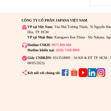
CÔNG TY CỔ PHẦN JAPANA VIỆT NAM
apartment
VP tại Việt Nam:
Tòa Nhà Trường Thịnh, 76 Nguyễn Há
Hòa, TP. HCM
VP tại Nhật Bản:
Kanagawa Ken Ebina - Shi Nakana, Jap
headset_mic
Hotline CSKH:
0975 800 600
Hotline khiếu nại:
(028) 7108 8889
verified
Giấy CNĐKDN:
0313518985 - Sở KH & ĐT TP. HCM - 
08/05/2023)
share
Kết nối với chúng tôi: