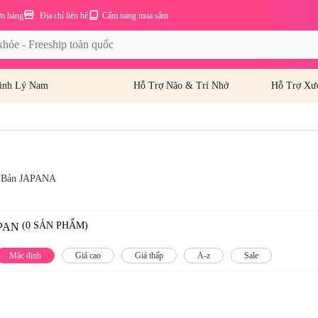
ơn hàng
Địa chỉ liên hệ
Cẩm nang mua sắm
inh Lý Nam
Hỗ Trợ Não & Trí Nhớ
Hỗ Trợ Xư
ật Bản JAPANA
(0 SẢN PHẨM)
PAN
Mặc định
Giá cao
Giá thấp
A-z
Sale