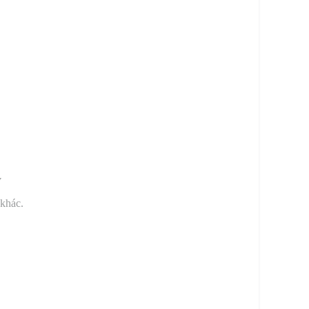
y
 khác.