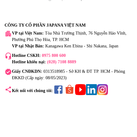
CÔNG TY CỔ PHẦN JAPANA VIỆT NAM
apartment
VP tại Việt Nam:
Tòa Nhà Trường Thịnh, 76 Nguyễn Háo Vĩnh,
Phường Phú Thọ Hòa, TP. HCM
VP tại Nhật Bản:
Kanagawa Ken Ebina - Shi Nakana, Japan
headset_mic
Hotline CSKH:
0975 800 600
Hotline khiếu nại:
(028) 7108 8889
verified
Giấy CNĐKDN:
0313518985 - Sở KH & ĐT TP. HCM - Phòng
ĐKKD (Cấp ngày: 08/05/2023)
share
Kết nối với chúng tôi: