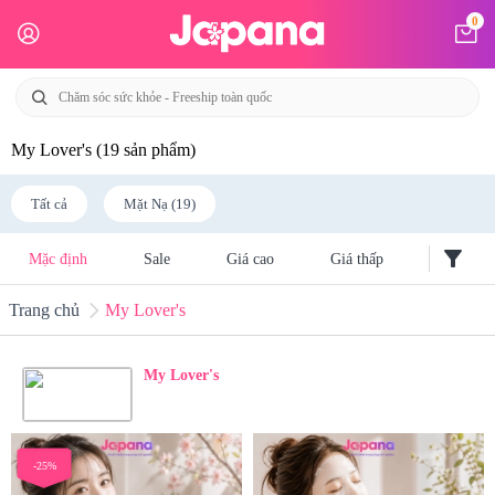
0
My Lover's
(19 sản phẩm)
Tất cả
Mặt Nạ (19)
filter_alt
Mặc định
Sale
Giá cao
Giá thấp
Trang chủ
My Lover's
My Lover's
-25%