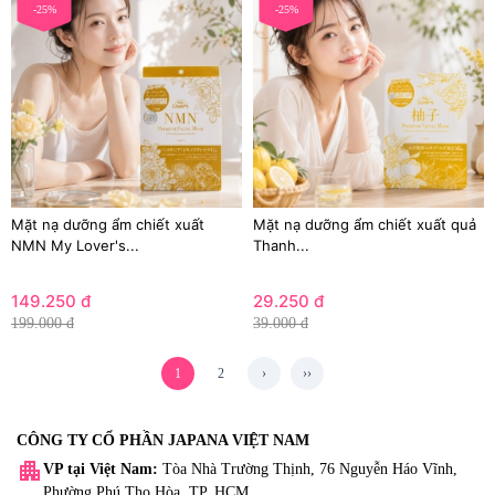
-25%
-25%
Mặt nạ dưỡng ẩm chiết xuất
Mặt nạ dưỡng ẩm chiết xuất quả
NMN My Lover's...
Thanh...
149.250 đ
29.250 đ
199.000 đ
39.000 đ
1
2
›
››
CÔNG TY CỔ PHẦN JAPANA VIỆT NAM
apartment
VP tại Việt Nam:
Tòa Nhà Trường Thịnh, 76 Nguyễn Háo Vĩnh,
Phường Phú Thọ Hòa, TP. HCM