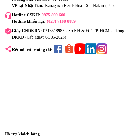
VP tại Nhật Bản:
Kanagawa Ken Ebina - Shi Nakana, Japan
headset_mic
Hotline CSKH:
0975 800 600
Hotline khiếu nại:
(028) 7108 8889
verified
Giấy CNĐKDN:
0313518985 - Sở KH & ĐT TP. HCM - Phòng
ĐKKD (Cấp ngày: 08/05/2023)
share
Kết nối với chúng tôi:
Hỗ trợ khách hàng