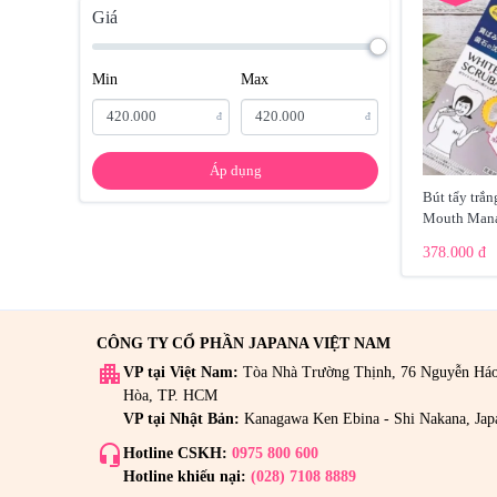
Giá
Min
Max
đ
đ
Áp dụng
Bút tẩy trắn
Mouth Mana
378.000 đ
CÔNG TY CỔ PHẦN JAPANA VIỆT NAM
apartment
VP tại Việt Nam:
Tòa Nhà Trường Thịnh, 76 Nguyễn Há
Hòa, TP. HCM
VP tại Nhật Bản:
Kanagawa Ken Ebina - Shi Nakana, Jap
headset_mic
Hotline CSKH:
0975 800 600
Hotline khiếu nại:
(028) 7108 8889