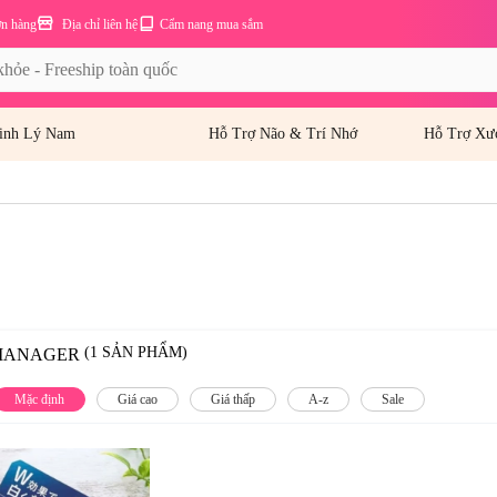
ơn hàng
Địa chỉ liên hệ
Cẩm nang mua sắm
inh Lý Nam
Hỗ Trợ Não & Trí Nhớ
Hỗ Trợ Xư
(1 SẢN PHẨM)
MANAGER
Mặc định
Giá cao
Giá thấp
A-z
Sale