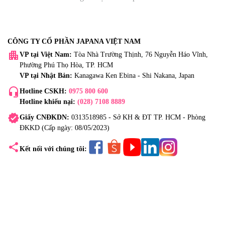
CÔNG TY CỔ PHẦN JAPANA VIỆT NAM
apartment
VP tại Việt Nam:
Tòa Nhà Trường Thịnh, 76 Nguyễn Háo Vĩnh,
Phường Phú Thọ Hòa, TP. HCM
VP tại Nhật Bản:
Kanagawa Ken Ebina - Shi Nakana, Japan
headset_mic
Hotline CSKH:
0975 800 600
Hotline khiếu nại:
(028) 7108 8889
verified
Giấy CNĐKDN:
0313518985 - Sở KH & ĐT TP. HCM - Phòng
ĐKKD (Cấp ngày: 08/05/2023)
share
Kết nối với chúng tôi: