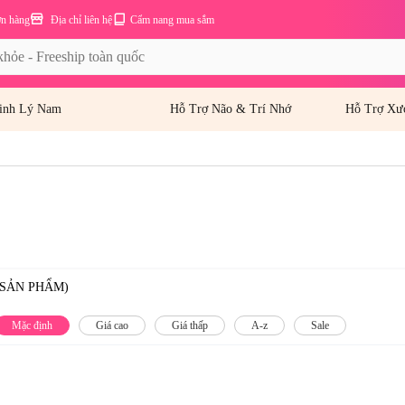
ơn hàng
Địa chỉ liên hệ
Cẩm nang mua sắm
inh Lý Nam
Hỗ Trợ Não & Trí Nhớ
Hỗ Trợ Xư
 SẢN PHẨM)
Mặc định
Giá cao
Giá thấp
A-z
Sale