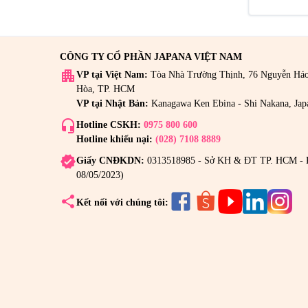
CÔNG TY CỔ PHẦN JAPANA VIỆT NAM
apartment
VP tại Việt Nam:
Tòa Nhà Trường Thịnh, 76 Nguyễn Há
Hòa, TP. HCM
VP tại Nhật Bản:
Kanagawa Ken Ebina - Shi Nakana, Jap
headset_mic
Hotline CSKH:
0975 800 600
Hotline khiếu nại:
(028) 7108 8889
verified
Giấy CNĐKDN:
0313518985 - Sở KH & ĐT TP. HCM - 
08/05/2023)
share
Kết nối với chúng tôi: