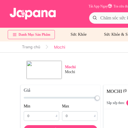
Tải App Ngay
Tra cứu đ
Sức Khỏe
Sức Khỏe & S
Danh Mục Sản Phẩm
Mochi
Trang chủ
Mochi
Mochi
Giá
(0
MOCHI
Sắp xếp theo:
Min
Max
đ
đ