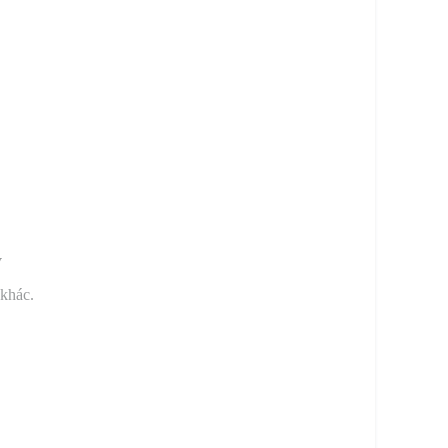
y
 khác.