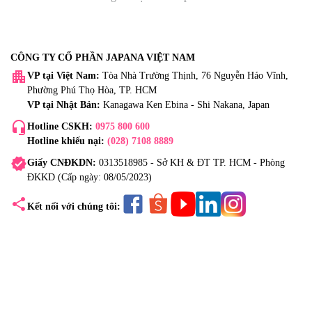
CÔNG TY CỔ PHẦN JAPANA VIỆT NAM
apartment
VP tại Việt Nam:
Tòa Nhà Trường Thịnh, 76 Nguyễn Háo Vĩnh,
Phường Phú Thọ Hòa, TP. HCM
VP tại Nhật Bản:
Kanagawa Ken Ebina - Shi Nakana, Japan
headset_mic
Hotline CSKH:
0975 800 600
Hotline khiếu nại:
(028) 7108 8889
verified
Giấy CNĐKDN:
0313518985 - Sở KH & ĐT TP. HCM - Phòng
ĐKKD (Cấp ngày: 08/05/2023)
share
Kết nối với chúng tôi: