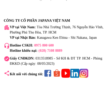
CÔNG TY CỔ PHẦN JAPANA VIỆT NAM
apartment
VP tại Việt Nam:
Tòa Nhà Trường Thịnh, 76 Nguyễn Háo Vĩnh,
Phường Phú Thọ Hòa, TP. HCM
VP tại Nhật Bản:
Kanagawa Ken Ebina - Shi Nakana, Japan
headset_mic
Hotline CSKH:
0975 800 600
Hotline khiếu nại:
(028) 7108 8889
verified
Giấy CNĐKDN:
0313518985 - Sở KH & ĐT TP. HCM - Phòng
ĐKKD (Cấp ngày: 08/05/2023)
share
Kết nối với chúng tôi: