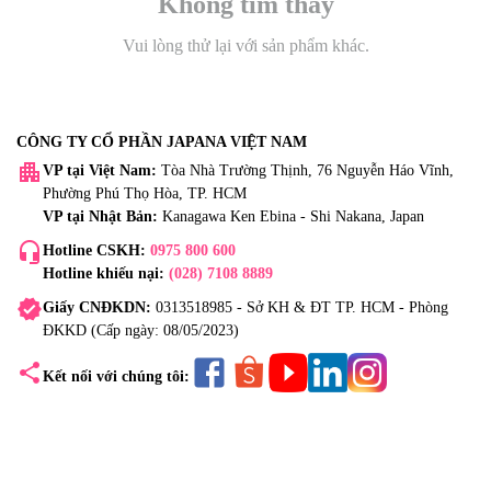
Không tìm thấy
Vui lòng thử lại với sản phẩm khác.
CÔNG TY CỔ PHẦN JAPANA VIỆT NAM
apartment
VP tại Việt Nam:
Tòa Nhà Trường Thịnh, 76 Nguyễn Háo Vĩnh,
Phường Phú Thọ Hòa, TP. HCM
VP tại Nhật Bản:
Kanagawa Ken Ebina - Shi Nakana, Japan
headset_mic
Hotline CSKH:
0975 800 600
Hotline khiếu nại:
(028) 7108 8889
verified
Giấy CNĐKDN:
0313518985 - Sở KH & ĐT TP. HCM - Phòng
ĐKKD (Cấp ngày: 08/05/2023)
share
Kết nối với chúng tôi: