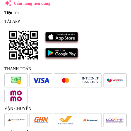
auto_awesome
Cẩm nang tiêu dùng
Tiện ích
TẢI APP
THANH TOÁN
VẬN CHUYỂN