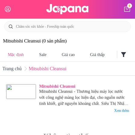
0
Mitsubishi Cleansui
(0 sản phẩm)
filter_alt
Mặc định
Sale
Giá cao
Giá thấp
Trang chủ
Mitsubishi Cleansui
Mitsubishi Cleansui
Mitsubishi Cleansui - Thương hiệu máy lọc nước
với công nghệ màng lọc hiện đại, cho nguồn nước
tinh khiết, giữ nguyên khoáng chất. Siêu Thị Nhật
Bản Japana hiện đang có nhiều dòng máy lọc nước
Xem thêm
của thương hiệu Mitsubishi Cleansui.