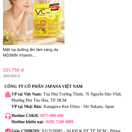
Mặt nạ dưỡng ẩm làm sáng da
MDSKIN Vitamin...
201.750 đ
269.000 đ
CÔNG TY CỔ PHẦN JAPANA VIỆT NAM
apartment
VP tại Việt Nam:
Tòa Nhà Trường Thịnh, 76 Nguyễn Háo Vĩnh,
Phường Phú Thọ Hòa, TP. HCM
VP tại Nhật Bản:
Kanagawa Ken Ebina - Shi Nakana, Japan
headset_mic
Hotline CSKH:
0975 800 600
Hotline khiếu nại:
(028) 7108 8889
verified
Giấy CNĐKDN:
0313518985 - Sở KH & ĐT TP. HCM - Phòng