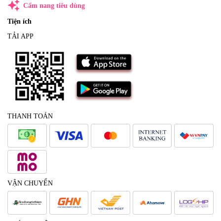
auto_awesome
Cẩm nang tiêu dùng
Tiện ích
TẢI APP
THANH TOÁN
VẬN CHUYỂN