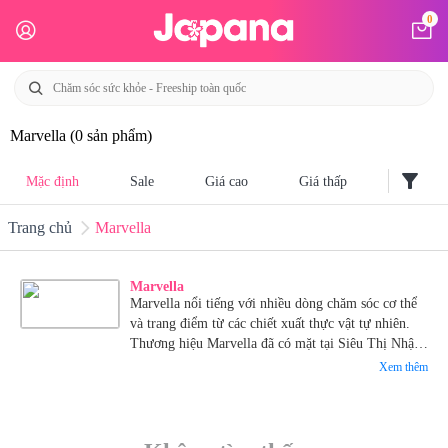
0
Marvella
(0 sản phẩm)
filter_alt
Mặc định
Sale
Giá cao
Giá thấp
Trang chủ
Marvella
Marvella
Marvella nổi tiếng với nhiều dòng chăm sóc cơ thể
và trang điểm từ các chiết xuất thực vật tự nhiên.
Thương hiệu Marvella đã có mặt tại Siêu Thị Nhật
Bản Japana.
Xem thêm