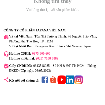
Không tìm thấy
Vui lòng thử lại với sản phẩm khác.
CÔNG TY CỔ PHẦN JAPANA VIỆT NAM
apartment
VP tại Việt Nam:
Tòa Nhà Trường Thịnh, 76 Nguyễn Háo Vĩnh,
Phường Phú Thọ Hòa, TP. HCM
VP tại Nhật Bản:
Kanagawa Ken Ebina - Shi Nakana, Japan
headset_mic
Hotline CSKH:
0975 800 600
Hotline khiếu nại:
(028) 7108 8889
verified
Giấy CNĐKDN:
0313518985 - Sở KH & ĐT TP. HCM - Phòng
ĐKKD (Cấp ngày: 08/05/2023)
share
Kết nối với chúng tôi: