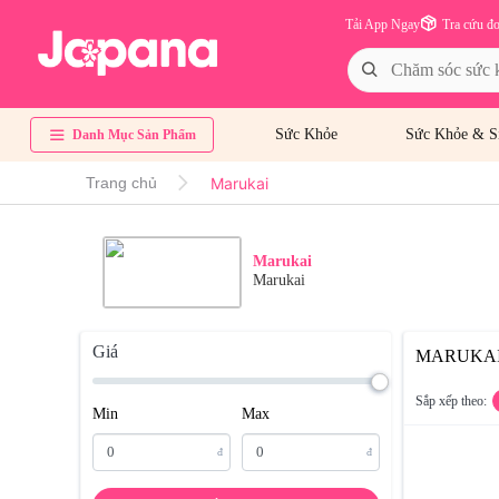
Tải App Ngay
Tra cứu đ
Sức Khỏe
Sức Khỏe & S
Danh Mục Sản Phẩm
Marukai
Trang chủ
Marukai
Marukai
Giá
MARUKA
Sắp xếp theo:
Min
Max
đ
đ