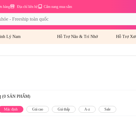
ơn hàng
Địa chỉ liên hệ
Cẩm nang mua sắm
inh Lý Nam
Hỗ Trợ Não & Trí Nhớ
Hỗ Trợ Xư
(0 SẢN PHẨM)
I
Mặc định
Giá cao
Giá thấp
A-z
Sale