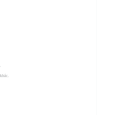
y
 khác.