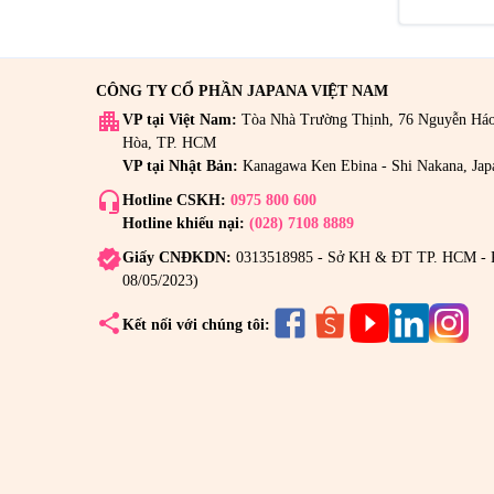
CÔNG TY CỔ PHẦN JAPANA VIỆT NAM
apartment
VP tại Việt Nam:
Tòa Nhà Trường Thịnh, 76 Nguyễn Há
Hòa, TP. HCM
VP tại Nhật Bản:
Kanagawa Ken Ebina - Shi Nakana, Jap
headset_mic
Hotline CSKH:
0975 800 600
Hotline khiếu nại:
(028) 7108 8889
verified
Giấy CNĐKDN:
0313518985 - Sở KH & ĐT TP. HCM - 
08/05/2023)
share
Kết nối với chúng tôi: