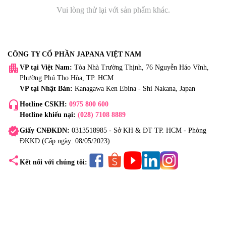
Vui lòng thử lại với sản phẩm khác.
CÔNG TY CỔ PHẦN JAPANA VIỆT NAM
apartment
VP tại Việt Nam:
Tòa Nhà Trường Thịnh, 76 Nguyễn Háo Vĩnh,
Phường Phú Thọ Hòa, TP. HCM
VP tại Nhật Bản:
Kanagawa Ken Ebina - Shi Nakana, Japan
headset_mic
Hotline CSKH:
0975 800 600
Hotline khiếu nại:
(028) 7108 8889
verified
Giấy CNĐKDN:
0313518985 - Sở KH & ĐT TP. HCM - Phòng
ĐKKD (Cấp ngày: 08/05/2023)
share
Kết nối với chúng tôi: