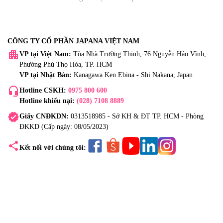
CÔNG TY CỔ PHẦN JAPANA VIỆT NAM
apartment
VP tại Việt Nam:
Tòa Nhà Trường Thịnh, 76 Nguyễn Háo Vĩnh,
Phường Phú Thọ Hòa, TP. HCM
VP tại Nhật Bản:
Kanagawa Ken Ebina - Shi Nakana, Japan
headset_mic
Hotline CSKH:
0975 800 600
Hotline khiếu nại:
(028) 7108 8889
verified
Giấy CNĐKDN:
0313518985 - Sở KH & ĐT TP. HCM - Phòng
ĐKKD (Cấp ngày: 08/05/2023)
share
Kết nối với chúng tôi: