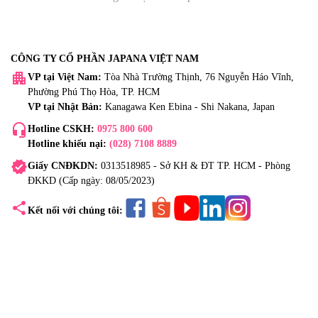
CÔNG TY CỔ PHẦN JAPANA VIỆT NAM
apartment
VP tại Việt Nam:
Tòa Nhà Trường Thịnh, 76 Nguyễn Háo Vĩnh,
Phường Phú Thọ Hòa, TP. HCM
VP tại Nhật Bản:
Kanagawa Ken Ebina - Shi Nakana, Japan
headset_mic
Hotline CSKH:
0975 800 600
Hotline khiếu nại:
(028) 7108 8889
verified
Giấy CNĐKDN:
0313518985 - Sở KH & ĐT TP. HCM - Phòng
ĐKKD (Cấp ngày: 08/05/2023)
share
Kết nối với chúng tôi: