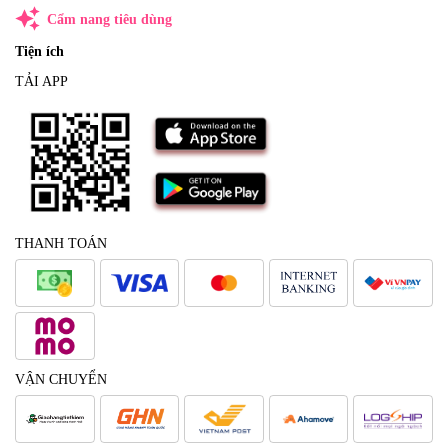
auto_awesome
Cẩm nang tiêu dùng
Tiện ích
TẢI APP
THANH TOÁN
VẬN CHUYỂN