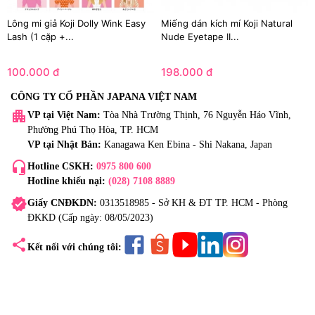
Lông mi giả Koji Dolly Wink Easy
Miếng dán kích mí Koji Natural
Lash (1 cặp +...
Nude Eyetape II...
100.000 đ
198.000 đ
CÔNG TY CỔ PHẦN JAPANA VIỆT NAM
apartment
VP tại Việt Nam:
Tòa Nhà Trường Thịnh, 76 Nguyễn Háo Vĩnh,
Phường Phú Thọ Hòa, TP. HCM
VP tại Nhật Bản:
Kanagawa Ken Ebina - Shi Nakana, Japan
headset_mic
Hotline CSKH:
0975 800 600
Hotline khiếu nại:
(028) 7108 8889
verified
Giấy CNĐKDN:
0313518985 - Sở KH & ĐT TP. HCM - Phòng
ĐKKD (Cấp ngày: 08/05/2023)
share
Kết nối với chúng tôi: