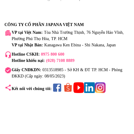
CÔNG TY CỔ PHẦN JAPANA VIỆT NAM
apartment
VP tại Việt Nam:
Tòa Nhà Trường Thịnh, 76 Nguyễn Háo Vĩnh,
Phường Phú Thọ Hòa, TP. HCM
VP tại Nhật Bản:
Kanagawa Ken Ebina - Shi Nakana, Japan
headset_mic
Hotline CSKH:
0975 800 600
Hotline khiếu nại:
(028) 7108 8889
verified
Giấy CNĐKDN:
0313518985 - Sở KH & ĐT TP. HCM - Phòng
ĐKKD (Cấp ngày: 08/05/2023)
share
Kết nối với chúng tôi: