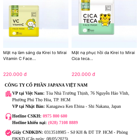
Mặt nạ làm sáng da Kirei to Mirai
Mặt nạ phục hồi da Kirei to Mirai
Vitamin C Face...
Cica teca...
220.000 đ
220.000 đ
CÔNG TY CỔ PHẦN JAPANA VIỆT NAM
apartment
VP tại Việt Nam:
Tòa Nhà Trường Thịnh, 76 Nguyễn Háo Vĩnh,
Phường Phú Thọ Hòa, TP. HCM
VP tại Nhật Bản:
Kanagawa Ken Ebina - Shi Nakana, Japan
headset_mic
Hotline CSKH:
0975 800 600
Hotline khiếu nại:
(028) 7108 8889
verified
Giấy CNĐKDN:
0313518985 - Sở KH & ĐT TP. HCM - Phòng
ĐKKD (Cấp ngày: 08/05/2023)