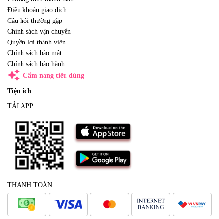
Điều khoản giao dịch
Câu hỏi thường gặp
Chính sách vận chuyển
Quyền lợi thành viên
Chính sách bảo mật
Chính sách bảo hành
auto_awesome
Cẩm nang tiêu dùng
Tiện ích
TẢI APP
THANH TOÁN