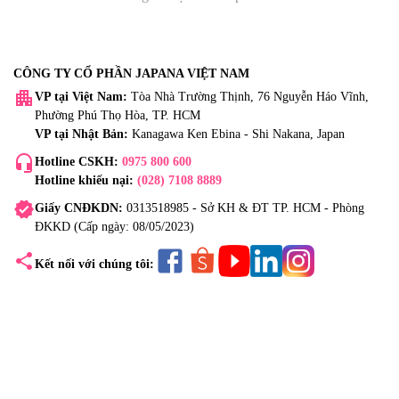
CÔNG TY CỔ PHẦN JAPANA VIỆT NAM
apartment
VP tại Việt Nam:
Tòa Nhà Trường Thịnh, 76 Nguyễn Háo Vĩnh,
Phường Phú Thọ Hòa, TP. HCM
VP tại Nhật Bản:
Kanagawa Ken Ebina - Shi Nakana, Japan
headset_mic
Hotline CSKH:
0975 800 600
Hotline khiếu nại:
(028) 7108 8889
verified
Giấy CNĐKDN:
0313518985 - Sở KH & ĐT TP. HCM - Phòng
ĐKKD (Cấp ngày: 08/05/2023)
share
Kết nối với chúng tôi: