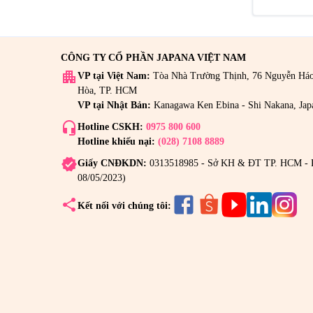
CÔNG TY CỔ PHẦN JAPANA VIỆT NAM
apartment
VP tại Việt Nam:
Tòa Nhà Trường Thịnh, 76 Nguyễn Há
Hòa, TP. HCM
VP tại Nhật Bản:
Kanagawa Ken Ebina - Shi Nakana, Jap
headset_mic
Hotline CSKH:
0975 800 600
Hotline khiếu nại:
(028) 7108 8889
verified
Giấy CNĐKDN:
0313518985 - Sở KH & ĐT TP. HCM - 
08/05/2023)
share
Kết nối với chúng tôi: