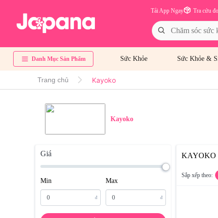
Tải App Ngay
Tra cứu đ
Sức Khỏe
Sức Khỏe & S
Danh Mục Sản Phẩm
Kayoko
Trang chủ
Kayoko
Giá
KAYOKO
Sắp xếp theo:
Min
Max
đ
đ