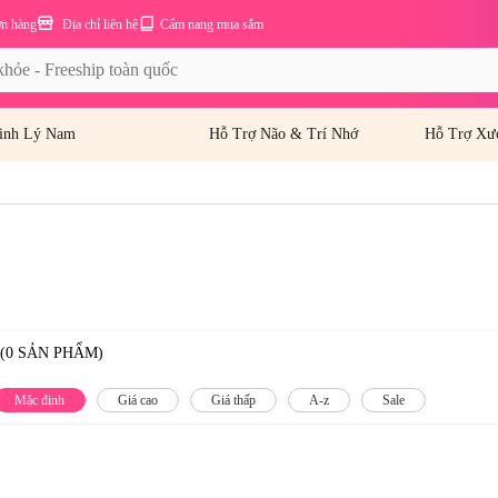
ơn hàng
Địa chỉ liên hệ
Cẩm nang mua sắm
inh Lý Nam
Hỗ Trợ Não & Trí Nhớ
Hỗ Trợ Xư
(0 SẢN PHẨM)
Mặc định
Giá cao
Giá thấp
A-z
Sale