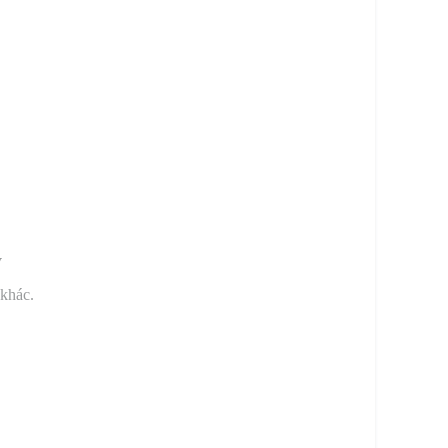
y
 khác.