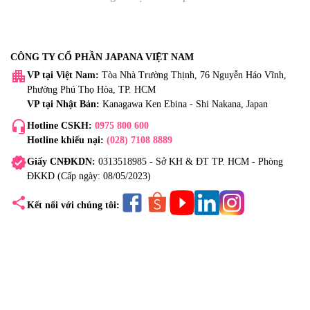
CÔNG TY CỔ PHẦN JAPANA VIỆT NAM
apartment
VP tại Việt Nam:
Tòa Nhà Trường Thịnh, 76 Nguyễn Háo Vĩnh,
Phường Phú Thọ Hòa, TP. HCM
VP tại Nhật Bản:
Kanagawa Ken Ebina - Shi Nakana, Japan
headset_mic
Hotline CSKH:
0975 800 600
Hotline khiếu nại:
(028) 7108 8889
verified
Giấy CNĐKDN:
0313518985 - Sở KH & ĐT TP. HCM - Phòng
ĐKKD (Cấp ngày: 08/05/2023)
share
Kết nối với chúng tôi: