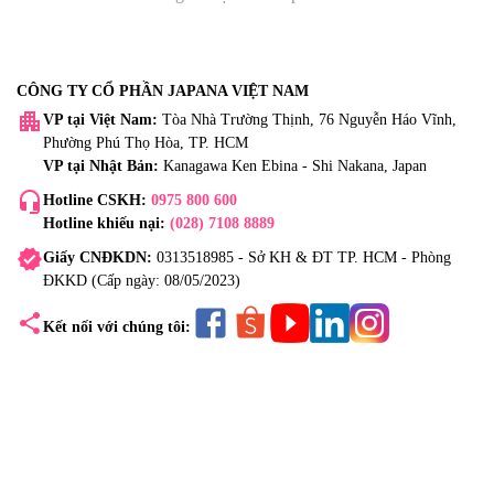
CÔNG TY CỔ PHẦN JAPANA VIỆT NAM
apartment
VP tại Việt Nam:
Tòa Nhà Trường Thịnh, 76 Nguyễn Háo Vĩnh,
Phường Phú Thọ Hòa, TP. HCM
VP tại Nhật Bản:
Kanagawa Ken Ebina - Shi Nakana, Japan
headset_mic
Hotline CSKH:
0975 800 600
Hotline khiếu nại:
(028) 7108 8889
verified
Giấy CNĐKDN:
0313518985 - Sở KH & ĐT TP. HCM - Phòng
ĐKKD (Cấp ngày: 08/05/2023)
share
Kết nối với chúng tôi: