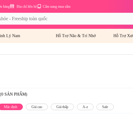
ơn hàng
Địa chỉ liên hệ
Cẩm nang mua sắm
inh Lý Nam
Hỗ Trợ Não & Trí Nhớ
Hỗ Trợ Xư
(0 SẢN PHẨM)
Mặc định
Giá cao
Giá thấp
A-z
Sale