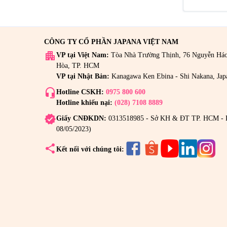
CÔNG TY CỔ PHẦN JAPANA VIỆT NAM
apartment
VP tại Việt Nam:
Tòa Nhà Trường Thịnh, 76 Nguyễn Há
Hòa, TP. HCM
VP tại Nhật Bản:
Kanagawa Ken Ebina - Shi Nakana, Jap
headset_mic
Hotline CSKH:
0975 800 600
Hotline khiếu nại:
(028) 7108 8889
verified
Giấy CNĐKDN:
0313518985 - Sở KH & ĐT TP. HCM - 
08/05/2023)
share
Kết nối với chúng tôi: