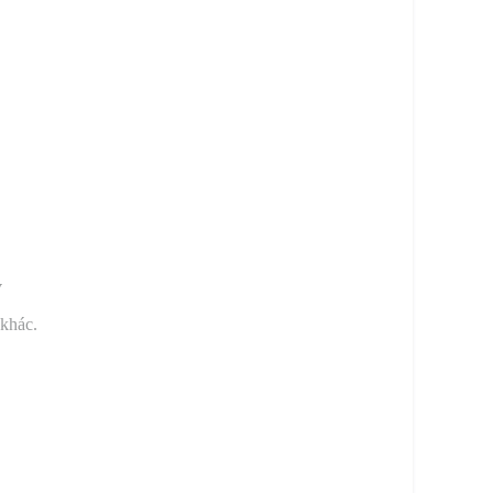
y
 khác.