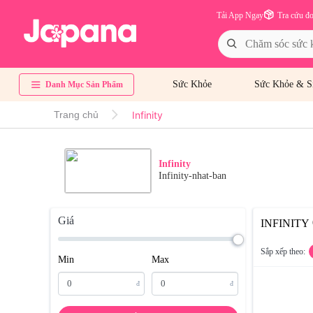
Tải App Ngay
Tra cứu đ
Sức Khỏe
Sức Khỏe & S
Danh Mục Sản Phẩm
Infinity
Trang chủ
Infinity
Infinity-nhat-ban
Giá
INFINITY
Sắp xếp theo:
Min
Max
đ
đ