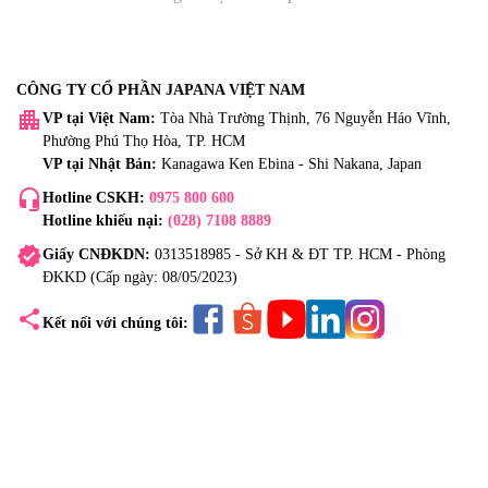
CÔNG TY CỔ PHẦN JAPANA VIỆT NAM
apartment
VP tại Việt Nam:
Tòa Nhà Trường Thịnh, 76 Nguyễn Háo Vĩnh,
Phường Phú Thọ Hòa, TP. HCM
VP tại Nhật Bản:
Kanagawa Ken Ebina - Shi Nakana, Japan
headset_mic
Hotline CSKH:
0975 800 600
Hotline khiếu nại:
(028) 7108 8889
verified
Giấy CNĐKDN:
0313518985 - Sở KH & ĐT TP. HCM - Phòng
ĐKKD (Cấp ngày: 08/05/2023)
share
Kết nối với chúng tôi: