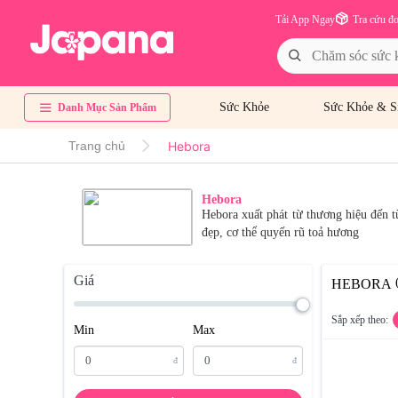
Tải App Ngay
Tra cứu đ
Sức Khỏe
Sức Khỏe & S
Danh Mục Sản Phẩm
Hebora
Trang chủ
Hebora
Hebora xuất phát từ thương hiệu đến t
đẹp, cơ thể quyến rũ toả hương
Giá
HEBORA
Sắp xếp theo:
Min
Max
đ
đ