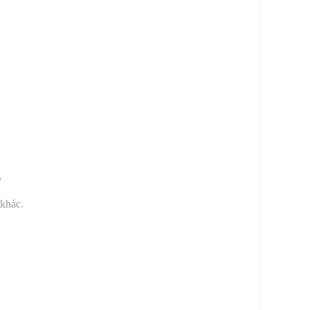
y
 khác.