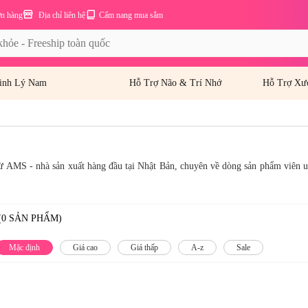
ơn hàng
Địa chỉ liên hệ
Cẩm nang mua sắm
inh Lý Nam
Hỗ Trợ Não & Trí Nhớ
Hỗ Trợ Xư
ừ AMS - nhà sản xuất hàng đầu tại Nhật Bản, chuyên về dòng sản phẩm viên uố
(0 SẢN PHẨM)
Mặc định
Giá cao
Giá thấp
A-z
Sale