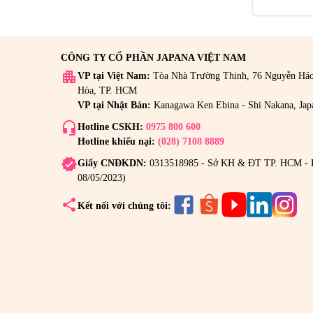
CÔNG TY CỔ PHẦN JAPANA VIỆT NAM
apartment
VP tại Việt Nam:
Tòa Nhà Trường Thịnh, 76 Nguyễn Há
Hòa, TP. HCM
VP tại Nhật Bản:
Kanagawa Ken Ebina - Shi Nakana, Jap
headset_mic
Hotline CSKH:
0975 800 600
Hotline khiếu nại:
(028) 7108 8889
verified
Giấy CNĐKDN:
0313518985 - Sở KH & ĐT TP. HCM - 
08/05/2023)
share
Kết nối với chúng tôi: