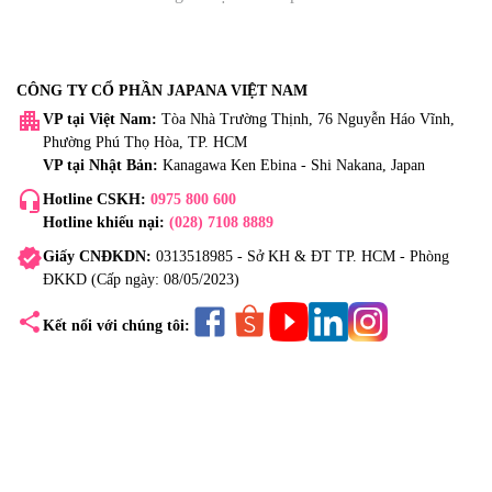
CÔNG TY CỔ PHẦN JAPANA VIỆT NAM
apartment
VP tại Việt Nam:
Tòa Nhà Trường Thịnh, 76 Nguyễn Háo Vĩnh,
Phường Phú Thọ Hòa, TP. HCM
VP tại Nhật Bản:
Kanagawa Ken Ebina - Shi Nakana, Japan
headset_mic
Hotline CSKH:
0975 800 600
Hotline khiếu nại:
(028) 7108 8889
verified
Giấy CNĐKDN:
0313518985 - Sở KH & ĐT TP. HCM - Phòng
ĐKKD (Cấp ngày: 08/05/2023)
share
Kết nối với chúng tôi: