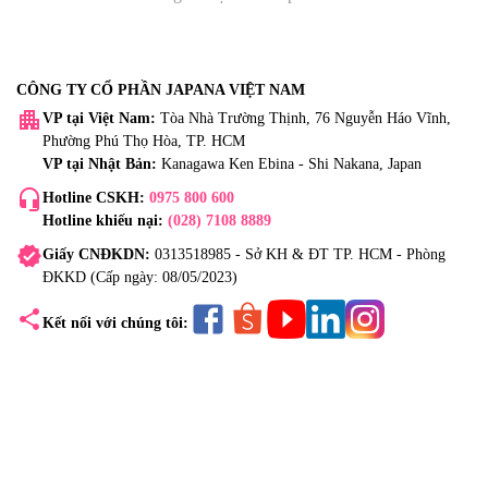
CÔNG TY CỔ PHẦN JAPANA VIỆT NAM
apartment
VP tại Việt Nam:
Tòa Nhà Trường Thịnh, 76 Nguyễn Háo Vĩnh,
Phường Phú Thọ Hòa, TP. HCM
VP tại Nhật Bản:
Kanagawa Ken Ebina - Shi Nakana, Japan
headset_mic
Hotline CSKH:
0975 800 600
Hotline khiếu nại:
(028) 7108 8889
verified
Giấy CNĐKDN:
0313518985 - Sở KH & ĐT TP. HCM - Phòng
ĐKKD (Cấp ngày: 08/05/2023)
share
Kết nối với chúng tôi: