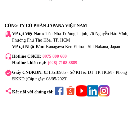
CÔNG TY CỔ PHẦN JAPANA VIỆT NAM
apartment
VP tại Việt Nam:
Tòa Nhà Trường Thịnh, 76 Nguyễn Háo Vĩnh,
Phường Phú Thọ Hòa, TP. HCM
VP tại Nhật Bản:
Kanagawa Ken Ebina - Shi Nakana, Japan
headset_mic
Hotline CSKH:
0975 800 600
Hotline khiếu nại:
(028) 7108 8889
verified
Giấy CNĐKDN:
0313518985 - Sở KH & ĐT TP. HCM - Phòng
ĐKKD (Cấp ngày: 08/05/2023)
share
Kết nối với chúng tôi: