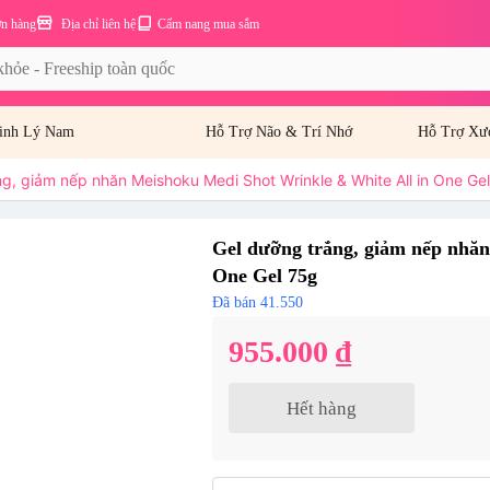
ơn hàng
Địa chỉ liên hệ
Cẩm nang mua sắm
inh Lý Nam
Hỗ Trợ Não & Trí Nhớ
Hỗ Trợ Xư
g, giảm nếp nhăn Meishoku Medi Shot Wrinkle & White All in One Ge
Gel dưỡng trắng, giảm nếp nhăn
One Gel 75g
Đã bán 41.550
955.000 ₫
Hết hàng