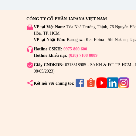
CÔNG TY CỔ PHẦN JAPANA VIỆT NAM
apartment
VP tại Việt Nam:
Tòa Nhà Trường Thịnh, 76 Nguyễn Há
Hòa, TP. HCM
VP tại Nhật Bản:
Kanagawa Ken Ebina - Shi Nakana, Jap
headset_mic
Hotline CSKH:
0975 800 600
Hotline khiếu nại:
(028) 7108 8889
verified
Giấy CNĐKDN:
0313518985 - Sở KH & ĐT TP. HCM - 
08/05/2023)
share
Kết nối với chúng tôi: