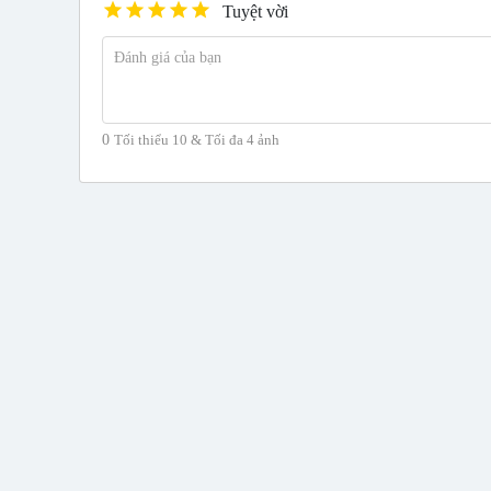
star
star
star
star
star
Tuyệt vời
0
Tối thiểu 10 & Tối đa 4 ảnh