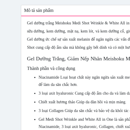
Mô tả sản phẩm
Gel dưỡng trắng Meishoku Medi Shot Wrinkle & White All in 
sữa dưỡng, kem dưỡng, mặt nạ, kem lót, và kem dưỡng cổ, giú
Gel dưỡng ức chế sự sản xuất melanin để ngăn ngừa các vấn đ
Shot cung cấp độ ẩm sâu mà không gây bết dính và có một hư
Gel Dưỡng Trắng, Giảm Nếp Nhăn Meishoku Med
Thành phần và công dụng
Niacinamide Loại hoạt chất này ngăn ngừa sản xuất mel
để làm da săn chắc hơn.
3 loại axit hyaluronic Cung cấp độ ẩm cho da và làm da
Chiết xuất hương thảo Giúp da đàn hồi và mịn màng.
3 loại Collagen Giúp da săn chắc và bảo vệ da khỏi tác
Gel Medi Shot Wrinkle and White All in One là sản phẩ
Niacinamide, 3 loại axit hyaluronic, Collagen, chiết 