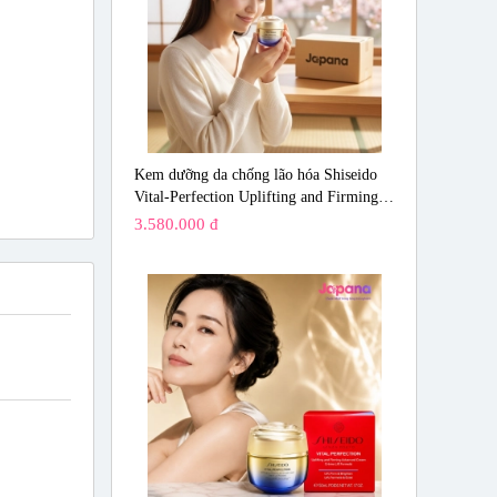
Kem dưỡng da chống lão hóa Shiseido
Vital-Perfection Uplifting and Firming
Advanced Cream Soft 50ml
3.580.000 đ