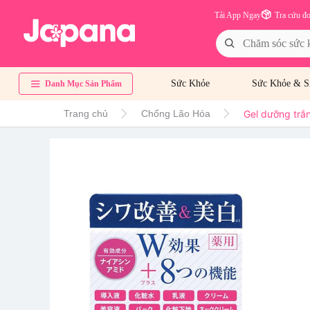
Tải App Ngay
Tra cứu đ
Sức Khỏe
Sức Khỏe & S
Danh Mục Sản Phẩm
Gel dưỡng trắn
Trang chủ
Chống Lão Hóa