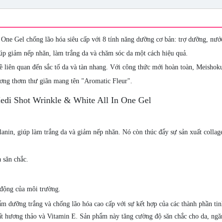
One Gel chống lão hóa siêu cấp với 8 tính năng dưỡng cơ bản: trợ dưỡng, nướ
p giảm nếp nhăn, làm trắng da và chăm sóc da một cách hiệu quả.
ề liên quan đến sắc tố da và tàn nhang. Với công thức mới hoàn toàn, Meisho
ơng thơm thư giãn mang tên "Aromatic Fleur".
i Shot Wrinkle & White All In One Gel
anin, giúp làm trắng da và giảm nếp nhăn. Nó còn thúc đẩy sự sản xuất collag
 săn chắc.
 động của môi trường.
m dưỡng trắng và chống lão hóa cao cấp với sự kết hợp của các thành phần ti
xuất hương thảo và Vitamin E. Sản phẩm này tăng cường độ săn chắc cho da, ngă