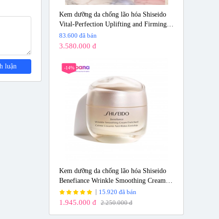
Kem dưỡng da chống lão hóa Shiseido
Vital-Perfection Uplifting and Firming
Advanced Cream 50ml
83.600 đã bán
3.580.000 đ
h luận
-14%
Kem dưỡng da chống lão hóa Shiseido
Benefiance Wrinkle Smoothing Cream
Enriched 50ml
15.920 đã bán
1.945.000 đ
2.250.000 đ