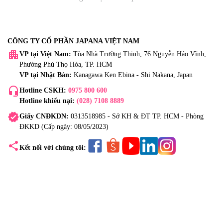
CÔNG TY CỔ PHẦN JAPANA VIỆT NAM
apartment
VP tại Việt Nam:
Tòa Nhà Trường Thịnh, 76 Nguyễn Háo Vĩnh,
Phường Phú Thọ Hòa, TP. HCM
VP tại Nhật Bản:
Kanagawa Ken Ebina - Shi Nakana, Japan
headset_mic
Hotline CSKH:
0975 800 600
Hotline khiếu nại:
(028) 7108 8889
verified
Giấy CNĐKDN:
0313518985 - Sở KH & ĐT TP. HCM - Phòng
ĐKKD (Cấp ngày: 08/05/2023)
share
Kết nối với chúng tôi: