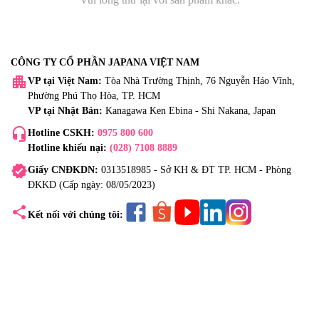
CÔNG TY CỔ PHẦN JAPANA VIỆT NAM
apartment
VP tại Việt Nam:
Tòa Nhà Trường Thịnh, 76 Nguyễn Háo Vĩnh,
Phường Phú Thọ Hòa, TP. HCM
VP tại Nhật Bản:
Kanagawa Ken Ebina - Shi Nakana, Japan
headset_mic
Hotline CSKH:
0975 800 600
Hotline khiếu nại:
(028) 7108 8889
verified
Giấy CNĐKDN:
0313518985 - Sở KH & ĐT TP. HCM - Phòng
ĐKKD (Cấp ngày: 08/05/2023)
share
Kết nối với chúng tôi: