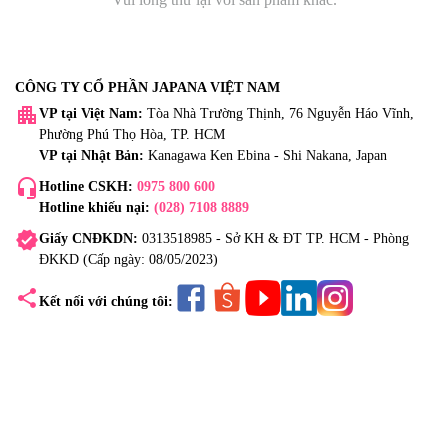
CÔNG TY CỔ PHẦN JAPANA VIỆT NAM
apartment
VP tại Việt Nam:
Tòa Nhà Trường Thịnh, 76 Nguyễn Háo Vĩnh,
Phường Phú Thọ Hòa, TP. HCM
VP tại Nhật Bản:
Kanagawa Ken Ebina - Shi Nakana, Japan
headset_mic
Hotline CSKH:
0975 800 600
Hotline khiếu nại:
(028) 7108 8889
verified
Giấy CNĐKDN:
0313518985 - Sở KH & ĐT TP. HCM - Phòng
ĐKKD (Cấp ngày: 08/05/2023)
share
Kết nối với chúng tôi: