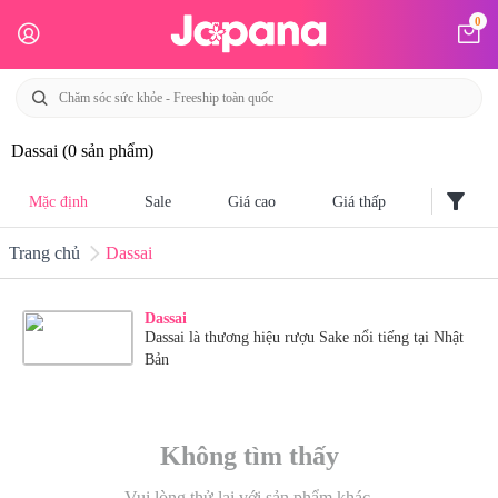
0
Dassai
(0 sản phẩm)
filter_alt
Mặc định
Sale
Giá cao
Giá thấp
Trang chủ
Dassai
Dassai
Dassai là thương hiệu rượu Sake nổi tiếng tại Nhật
Bản
Không tìm thấy
Vui lòng thử lại với sản phẩm khác.