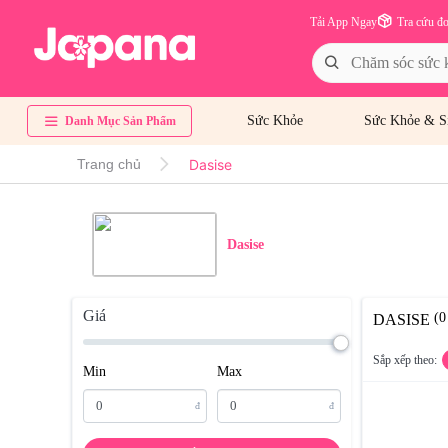
Tải App Ngay
Tra cứu đ
Sức Khỏe
Sức Khỏe & S
Danh Mục Sản Phẩm
Dasise
Trang chủ
Dasise
Giá
(
DASISE
Sắp xếp theo:
Min
Max
đ
đ