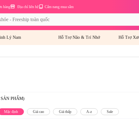
ơn hàng
Địa chỉ liên hệ
Cẩm nang mua sắm
inh Lý Nam
Hỗ Trợ Não & Trí Nhớ
Hỗ Trợ Xư
0 SẢN PHẨM)
Mặc định
Giá cao
Giá thấp
A-z
Sale