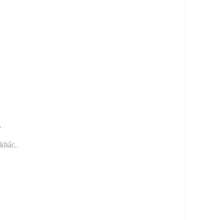
y
 khác.