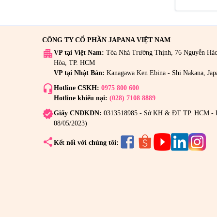
CÔNG TY CỔ PHẦN JAPANA VIỆT NAM
apartment
VP tại Việt Nam:
Tòa Nhà Trường Thịnh, 76 Nguyễn Há
Hòa, TP. HCM
VP tại Nhật Bản:
Kanagawa Ken Ebina - Shi Nakana, Jap
headset_mic
Hotline CSKH:
0975 800 600
Hotline khiếu nại:
(028) 7108 8889
verified
Giấy CNĐKDN:
0313518985 - Sở KH & ĐT TP. HCM - 
08/05/2023)
share
Kết nối với chúng tôi: