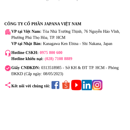
CÔNG TY CỔ PHẦN JAPANA VIỆT NAM
apartment
VP tại Việt Nam:
Tòa Nhà Trường Thịnh, 76 Nguyễn Háo Vĩnh,
Phường Phú Thọ Hòa, TP. HCM
VP tại Nhật Bản:
Kanagawa Ken Ebina - Shi Nakana, Japan
headset_mic
Hotline CSKH:
0975 800 600
Hotline khiếu nại:
(028) 7108 8889
verified
Giấy CNĐKDN:
0313518985 - Sở KH & ĐT TP. HCM - Phòng
ĐKKD (Cấp ngày: 08/05/2023)
share
Kết nối với chúng tôi: