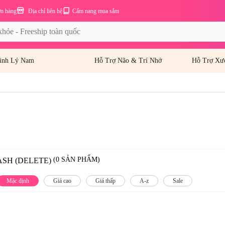
ơn hàng
Địa chỉ liên hệ
Cẩm nang mua sắm
inh Lý Nam
Hỗ Trợ Não & Trí Nhớ
Hỗ Trợ Xư
(0 SẢN PHẨM)
SH (DELETE)
Mặc định
Giá cao
Giá thấp
A-z
Sale