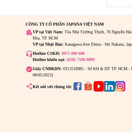
CÔNG TY CỔ PHẦN JAPANA VIỆT NAM
apartment
VP tại Việt Nam:
Tòa Nhà Trường Thịnh, 76 Nguyễn Há
Hòa, TP. HCM
VP tại Nhật Bản:
Kanagawa Ken Ebina - Shi Nakana, Jap
headset_mic
Hotline CSKH:
0975 800 600
Hotline khiếu nại:
(028) 7108 8889
verified
Giấy CNĐKDN:
0313518985 - Sở KH & ĐT TP. HCM - 
08/05/2023)
share
Kết nối với chúng tôi: