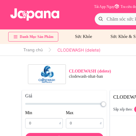
Tải App Ngay
Tra cứu đ
Sức Khỏe
Sức Khỏe & S
Danh Mục Sản Phẩm
CLODEWASH (delete)
Trang chủ
CLODEWASH (delete)
clodewash-nhat-ban
Giá
CLODEWA
Sắp xếp theo:
Min
Max
đ
đ