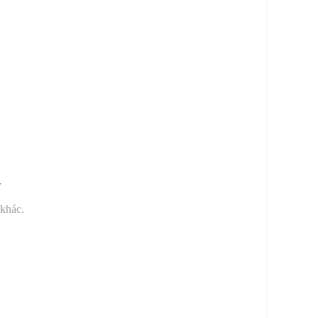
y
 khác.