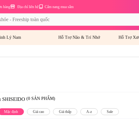
ơn hàng
Địa chỉ liên hệ
Cẩm nang mua sắm
inh Lý Nam
Hỗ Trợ Não & Trí Nhớ
Hỗ Trợ Xư
(0 SẢN PHẨM)
 SHISEIDO
Mặc định
Giá cao
Giá thấp
A-z
Sale