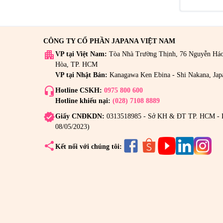
CÔNG TY CỔ PHẦN JAPANA VIỆT NAM
apartment
VP tại Việt Nam:
Tòa Nhà Trường Thịnh, 76 Nguyễn Há
Hòa, TP. HCM
VP tại Nhật Bản:
Kanagawa Ken Ebina - Shi Nakana, Jap
headset_mic
Hotline CSKH:
0975 800 600
Hotline khiếu nại:
(028) 7108 8889
verified
Giấy CNĐKDN:
0313518985 - Sở KH & ĐT TP. HCM - 
08/05/2023)
share
Kết nối với chúng tôi: