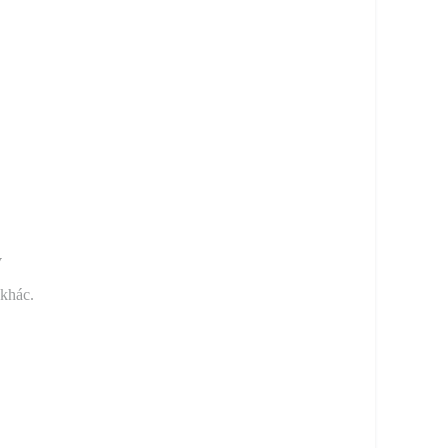
y
 khác.