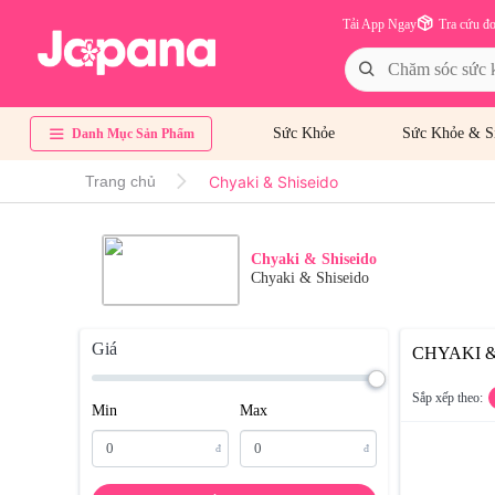
Tải App Ngay
Tra cứu đ
Sức Khỏe
Sức Khỏe & S
Danh Mục Sản Phẩm
Chyaki & Shiseido
Trang chủ
Chyaki & Shiseido
Chyaki & Shiseido
Giá
CHYAKI &
Sắp xếp theo:
Min
Max
đ
đ