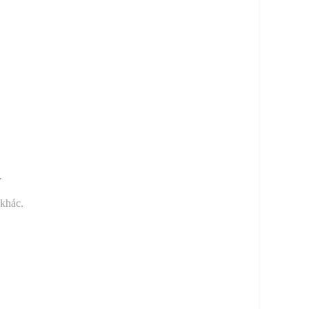
y
 khác.