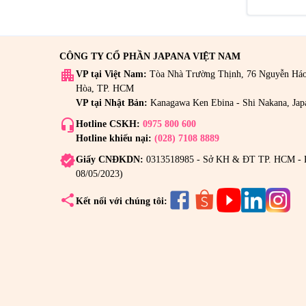
CÔNG TY CỔ PHẦN JAPANA VIỆT NAM
apartment
VP tại Việt Nam:
Tòa Nhà Trường Thịnh, 76 Nguyễn Há
Hòa, TP. HCM
VP tại Nhật Bản:
Kanagawa Ken Ebina - Shi Nakana, Jap
headset_mic
Hotline CSKH:
0975 800 600
Hotline khiếu nại:
(028) 7108 8889
verified
Giấy CNĐKDN:
0313518985 - Sở KH & ĐT TP. HCM - 
08/05/2023)
share
Kết nối với chúng tôi: