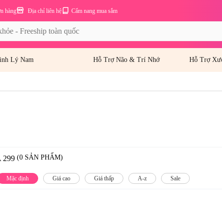
ơn hàng
Địa chỉ liên hệ
Cẩm nang mua sắm
inh Lý Nam
Hỗ Trợ Não & Trí Nhớ
Hỗ Trợ Xư
(0 SẢN PHẨM)
 299
Mặc định
Giá cao
Giá thấp
A-z
Sale