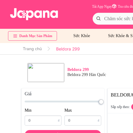
Tải App Ngay
Tra cứu đ
Sức Khỏe
Sức Khỏe & S
Danh Mục Sản Phẩm
Beldora 299
Trang chủ
Beldora 299
Beldora 299 Hàn Quốc
Giá
BELDORA
Sắp xếp theo:
Min
Max
đ
đ