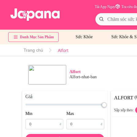
Tải App Ngay
Tra cứu đ
Sức Khỏe
Sức Khỏe & S
Danh Mục Sản Phẩm
Alfort
Trang chủ
Alfort
Alfort-nhat-ban
Giá
(
ALFORT
Sắp xếp theo:
Min
Max
đ
đ