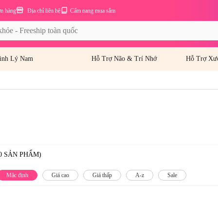
ơn hàng
Địa chỉ liên hệ
Cẩm nang mua sắm
inh Lý Nam
Hỗ Trợ Não & Trí Nhớ
Hỗ Trợ Xư
0 SẢN PHẨM)
Mặc định
Giá cao
Giá thấp
A-z
Sale