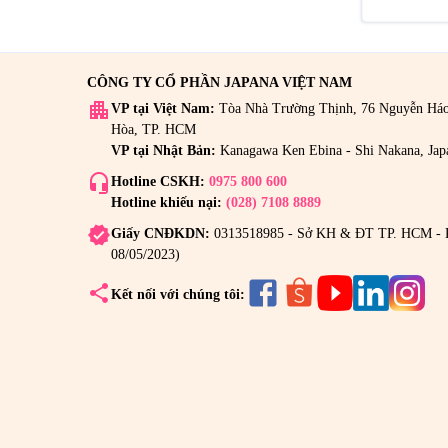
CÔNG TY CỔ PHẦN JAPANA VIỆT NAM
apartment
VP tại Việt Nam:
Tòa Nhà Trường Thịnh, 76 Nguyễn Há
Hòa, TP. HCM
VP tại Nhật Bản:
Kanagawa Ken Ebina - Shi Nakana, Jap
headset_mic
Hotline CSKH:
0975 800 600
Hotline khiếu nại:
(028) 7108 8889
verified
Giấy CNĐKDN:
0313518985 - Sở KH & ĐT TP. HCM - 
08/05/2023)
share
Kết nối với chúng tôi: