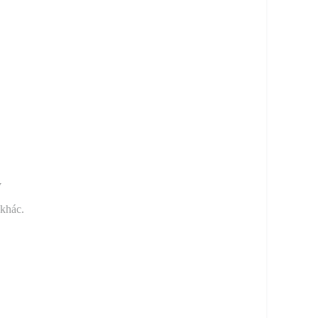
y
 khác.