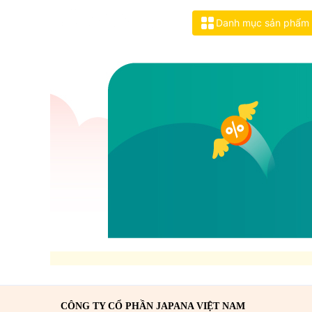
grid_view
Danh mục sản phẩm
CÔNG TY CỔ PHẦN JAPANA VIỆT NAM