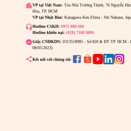
apartment
VP tại Việt Nam:
Tòa Nhà Trường Thịnh, 76 Nguyễn Há
Hòa, TP. HCM
VP tại Nhật Bản:
Kanagawa Ken Ebina - Shi Nakana, Jap
headset_mic
Hotline CSKH:
0975 800 600
Hotline khiếu nại:
(028) 7108 8889
verified
Giấy CNĐKDN:
0313518985 - Sở KH & ĐT TP. HCM - 
08/05/2023)
share
Kết nối với chúng tôi: