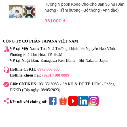
Hương Nippon Kodo Cho-Cho San 36 nụ (Đàn
hương - Trầm hương - Gỗ thông - Anh đào)
361.000 đ
CÔNG TY CỔ PHẦN JAPANA VIỆT NAM
apartment
VP tại Việt Nam:
Tòa Nhà Trường Thịnh, 76 Nguyễn Háo Vĩnh,
Phường Phú Thọ Hòa, TP. HCM
VP tại Nhật Bản:
Kanagawa Ken Ebina - Shi Nakana, Japan
headset_mic
Hotline CSKH:
0975 800 600
Hotline khiếu nại:
(028) 7108 8889
verified
Giấy CNĐKDN:
0313518985 - Sở KH & ĐT TP. HCM - Phòng
ĐKKD (Cấp ngày: 08/05/2023)
share
Kết nối với chúng tôi: