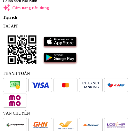
Chính sách bảo hành
auto_awesome
Cẩm nang tiêu dùng
Tiện ích
TẢI APP
THANH TOÁN
VẬN CHUYỂN